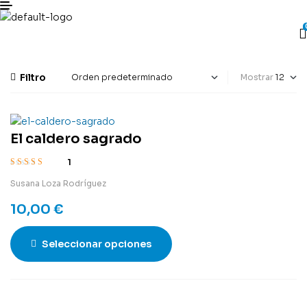
Filtro
Mostrar
El caldero sagrado
1
Valorado con
Susana Loza Rodríguez
5.00
de 5
10,00
€
Seleccionar opciones