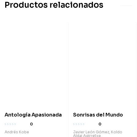
Productos relacionados
Antología Apasionada
Sonrisas del Mundo
0
0
Andrés Kobe
Javier León Gómez
,
Koldo
Aldai Agirretxe