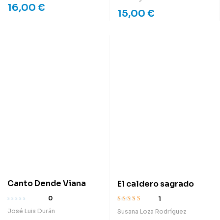
16,00
€
15,00
€
Canto Dende Viana
El caldero sagrado
0
1
Valorado con
José Luis Durán
Susana Loza Rodríguez
5.00
de 5